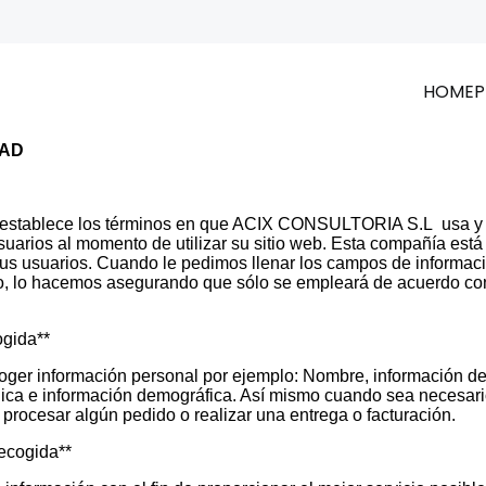
HOME
P
DAD
d establece los términos en que ACIX CONSULTORIA S.L usa y 
suarios al momento de utilizar su sitio web. Esta compañía est
sus usuarios. Cuando le pedimos llenar los campos de informaci
do, lo hacemos asegurando que sólo se empleará de acuerdo con
ogida**
coger información personal por ejemplo: Nombre, información d
ónica e información demográfica. Así mismo cuando sea necesari
 procesar algún pedido o realizar una entrega o facturación.
recogida**