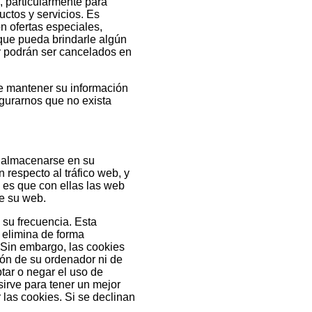
, particularmente para
ctos y servicios. Es
n ofertas especiales,
 que pueda brindarle algún
 y podrán ser cancelados en
 mantener su información
gurarnos que no exista
ra almacenarse en su
 respecto al tráfico web, y
s es que con ellas las web
de su web.
 su frecuencia. Esta
 elimina de forma
Sin embargo, las cookies
ión de su ordenador ni de
tar o negar el uso de
irve para tener un mejor
las cookies. Si se declinan