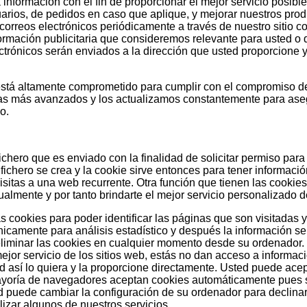
información con el fin de proporcionar el mejor servicio posible
arios, de pedidos en caso que aplique, y mejorar nuestros produ
orreos electrónicos periódicamente a través de nuestro sitio co
ormación publicitaria que consideremos relevante para usted o
ectrónicos serán enviados a la dirección que usted proporcione
 altamente comprometido para cumplir con el compromiso de
as más avanzados y los actualizamos constantemente para ase
o.
fichero que es enviado con la finalidad de solicitar permiso pa
fichero se crea y la cookie sirve entonces para tener información
 visitas a una web recurrente. Otra función que tienen las cookie
almente y por tanto brindarte el mejor servicio personalizado 
s cookies para poder identificar las páginas que son visitadas y
icamente para análisis estadístico y después la información se
iminar las cookies en cualquier momento desde su ordenador. 
jor servicio de los sitios web, estás no dan acceso a informac
 así lo quiera y la proporcione directamente. Usted puede acep
ayoría de navegadores aceptan cookies automáticamente pues s
 puede cambiar la configuración de su ordenador para declinar 
lizar algunos de nuestros servicios.