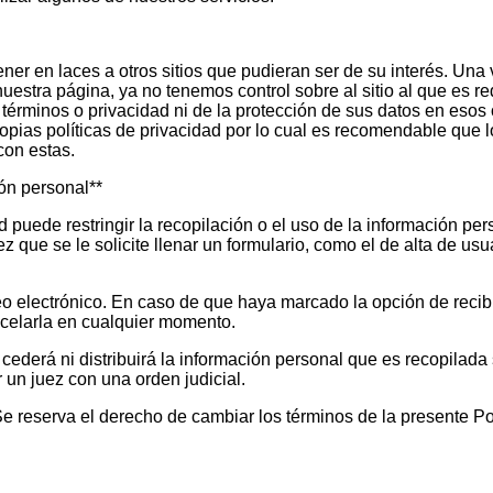
ner en laces a otros sitios que pudieran ser de su interés. Una 
stra página, ya no tenemos control sobre al sitio al que es redi
érminos o privacidad ni de la protección de sus datos en esos o
propias políticas de privacidad por lo cual es recomendable que 
con estas.
ión personal**
puede restringir la recopilación o el uso de la información pe
z que se le solicite llenar un formulario, como el de alta de us
reo electrónico. En caso de que haya marcado la opción de recibi
celarla en cualquier momento.
ederá ni distribuirá la información personal que es recopilada 
 un juez con una orden judicial.
serva el derecho de cambiar los términos de la presente Pol