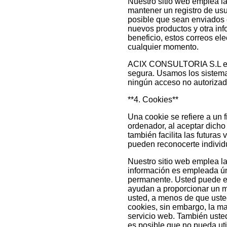
Nuestro sitio web emplea la 
mantener un registro de usu
posible que sean enviados c
nuevos productos y otra inf
beneficio, estos correos el
cualquier momento.
ACIX CONSULTORIA S.L está
segura. Usamos los sistem
ningún acceso no autorizad
**4. Cookies**
Una cookie se refiere a un 
ordenador, al aceptar dicho 
también facilita las futuras
pueden reconocerte individu
Nuestro sitio web emplea la
información es empleada ún
permanente. Usted puede el
ayudan a proporcionar un me
usted, a menos de que usted
cookies, sin embargo, la m
servicio web. También usted
es posible que no pueda uti