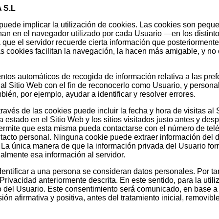
 S.L
puede implicar la utilización de cookies. Las cookies son peq
an en el navegador utilizado por cada Usuario —en los distint
 que el servidor recuerde cierta información que posteriormente
s cookies facilitan la navegación, la hacen más amigable, y no 
ntos automáticos de recogida de información relativa a las pre
 al Sitio Web con el fin de reconocerlo como Usuario, y personal
ién, por ejemplo, ayudar a identificar y resolver errores.
avés de las cookies puede incluir la fecha y hora de visitas al 
a estado en el Sitio Web y los sitios visitados justo antes y de
rmite que esta misma pueda contactarse con el número de telé
tacto personal. Ninguna cookie puede extraer información del d
 La única manera de que la información privada del Usuario for
almente esa información al servidor.
entificar a una persona se consideran datos personales. Por ta
 Privacidad anteriormente descrita. En este sentido, para la uti
o del Usuario. Este consentimiento será comunicado, en base a 
ón afirmativa y positiva, antes del tratamiento inicial, removib