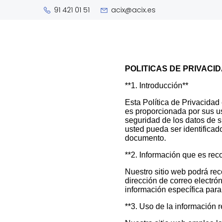
91 421 01 51
acix@acix.es
POLITICAS DE PRIVACI
**1. Introducción**
Esta Política de Privacida
es proporcionada por sus u
seguridad de los datos de 
usted pueda ser identifica
documento.
**2. Información que es rec
Nuestro sitio web podrá re
dirección de correo electr
información específica para
**3. Uso de la información 